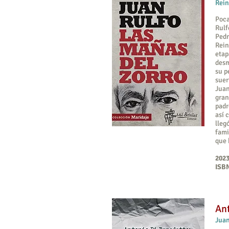
Rein
Poca
Rulf
Pedr
Rein
etap
desm
su p
suer
Juan
gran
padr
así 
lleg
fami
que 
2023
ISBN
Ant
Juan