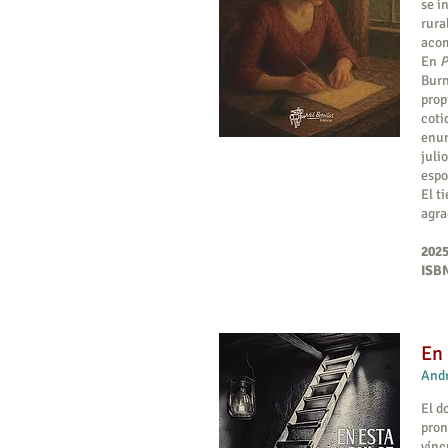
se i
rura
acom
En
P
Burn
prop
coti
enun
juli
espo
El t
agra
2025
ISBN
En 
Andr
El d
pron
vínc