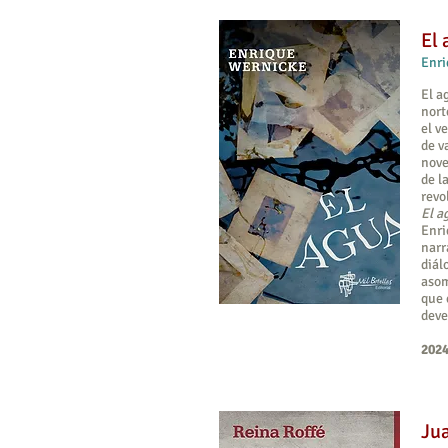
El 
Enri
El a
nort
el v
de v
nove
de l
revo
El a
Enri
narr
diál
asom
que 
deve
2024
Jua