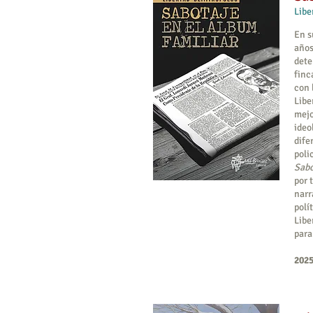
Libe
En s
años
dete
finc
con 
Libe
mejo
ideo
dife
poli
Sabo
por 
narr
polí
Libe
para
2025