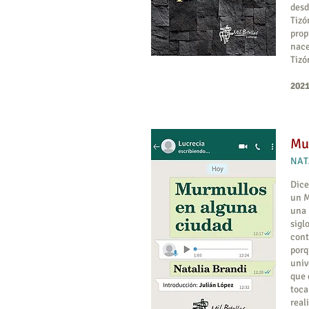
desd
Tizó
prop
nace
Tizó
2021
Mu
NAT
Dice
un M
una 
sigl
cont
porq
univ
que 
toca
real