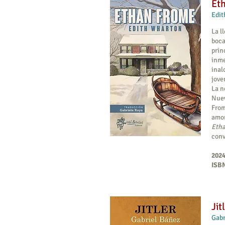
Et
Edit
La l
boca
prin
inme
inal
jove
La n
Nuev
From
amor
Eth
conv
2024
ISBN
Jit
Gabr