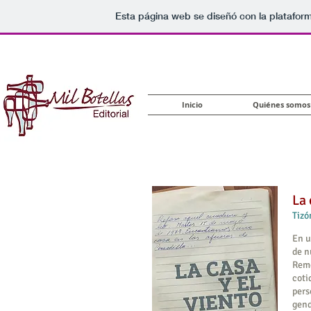
Esta página web se diseñó con la platafor
Inicio
Quiénes somos
La 
Tizó
En u
de n
Reme
coti
pers
gend