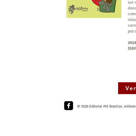
sur 
dond
como
rela
carn
pos 
2019
ISBN
Ve
© 2026 Editorial Mil Botellas.
milbote