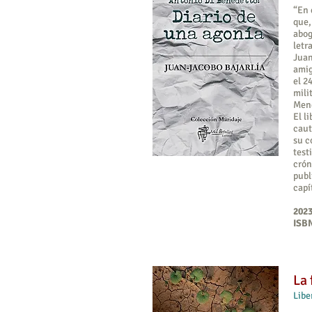
“En 
que,
abog
letr
Juan
amig
el 2
mili
Men
El l
caut
su c
test
crón
publ
capí
2023
ISBN
La 
Libe