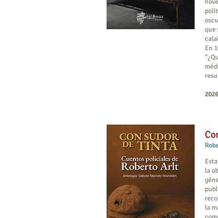
nove
polí
oscu
que 
cala
En 1
“¿Qu
médu
resu
2026
Con
Robe
Esta
la o
géne
publ
reco
la m
comu