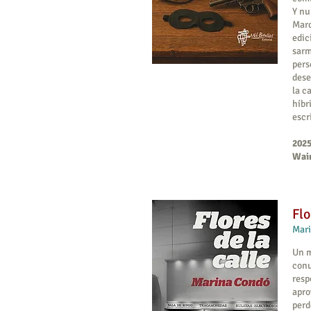
Y nu
Marc
edic
sarm
pers
dese
la c
híbr
escr
2025
Wain
Flo
Mar
Un m
conu
resp
apro
perd