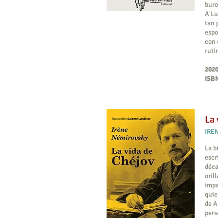
buro
A Lu
tan 
espo
con 
ruti
2020
ISBN
La 
IREN
La b
escr
déca
oril
impa
quie
de A
pers