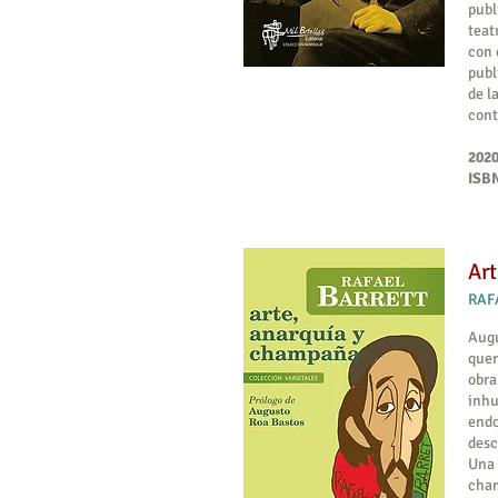
publ
teat
con 
publ
de l
cont
2020
ISBN
Art
RAFA
Augu
quer
obra
inhu
endo
desc
Una 
cham