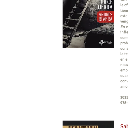
le o
tiem
este
ven
En e
infl
como
prob
cons
la t
en e
nouv
empe
cuan
conv
amor
2025
978-
Sab