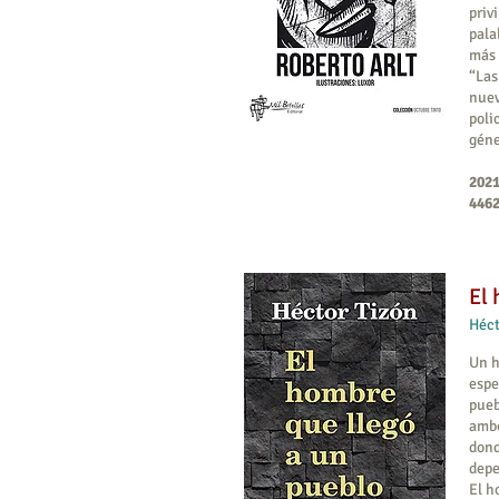
priv
pala
más 
“Las
nuev
poli
géne
2021
4462
El 
Héct
Un h
espe
pueb
ambo
dond
depe
El h