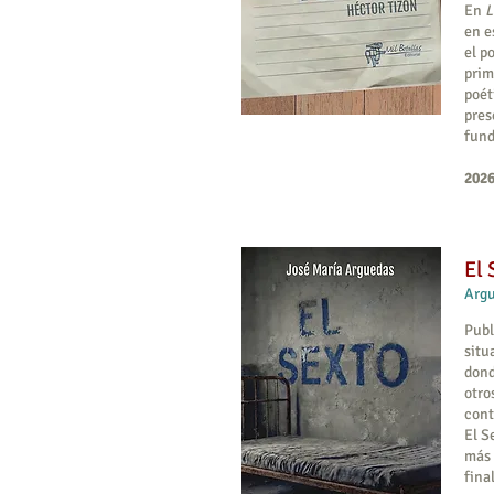
En
L
en e
el p
prim
poét
pres
fund
2026
El 
Argu
Publ
situ
dond
otro
cont
El S
más 
fina