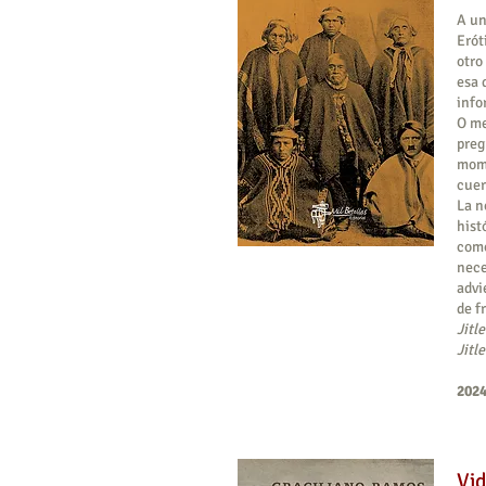
A un
Erót
otro
esa 
info
O me
preg
momi
cuer
La n
hist
como
nece
advi
de f
Jitle
Jitle
2024
Vid