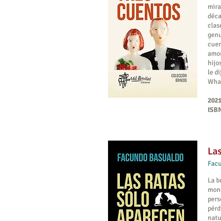
mira
déca
clas
genu
cuen
amor
hijo
le d
Whar
2021
ISBN
Las
Facu
La b
mone
pers
pérd
natu