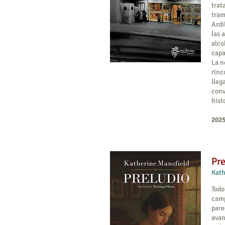
trat
tram
Ardi
las 
alco
capa
La n
rinc
lleg
conv
hist
2025
Pre
Kath
Todo
camp
pare
avan