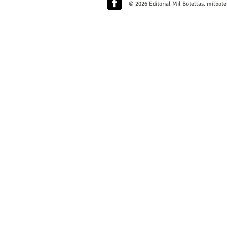
© 2026 Editorial Mil Botellas.
milbote